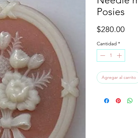
Needle 
Posies
Pre
$280.00
Cantidad
*
Agregar al carrito