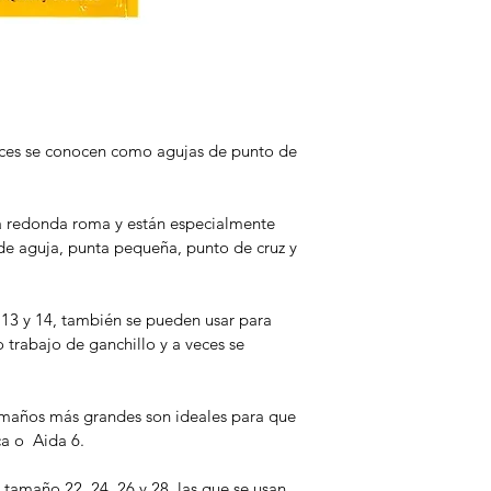
eces se conocen como agujas de punto de 
a redonda roma y están especialmente 
e aguja, punta pequeña, punto de cruz y 
3 y 14, también se pueden usar para 
 trabajo de ganchillo y a veces se 
amaños más grandes son ideales para que 
ca o  Aida 6.
 tamaño 22, 24, 26 y 28, las que se usan 