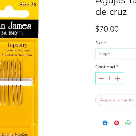
Agujas Ta
de cruz
Prec
$70.00
Size
*
Elegir
Cantidad
*
Agregar al carrito