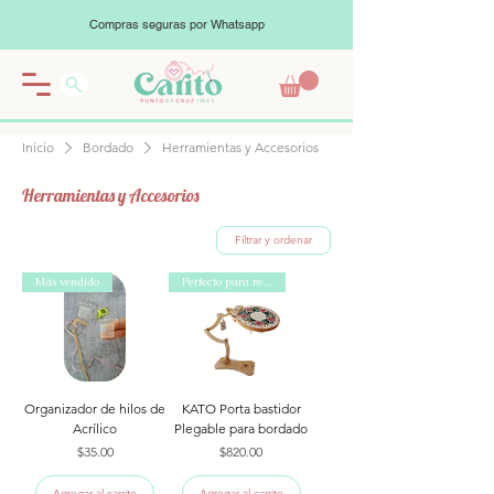
Compras seguras por Whatsapp
Inicio
Bordado
Herramientas y Accesorios
Herramientas y Accesorios
Filtrar y ordenar
Más vendido
Perfecto para regalo
Organizador de hilos de
KATO Porta bastidor
Acrílico
Plegable para bordado
Precio
Precio
$35.00
$820.00
Agregar al carrito
Agregar al carrito